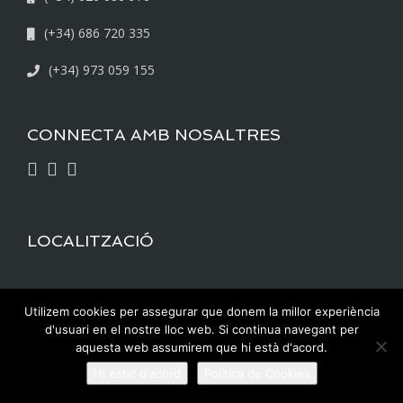
(+34) 686 720 335
(+34) 973 059 155
CONNECTA AMB NOSALTRES
LOCALITZACIÓ
Utilizem cookies per assegurar que donem la millor experiència
d'usuari en el nostre lloc web. Si continua navegant per
aquesta web assumirem que hi està d'acord.
Hi estic d'acord
Política de Cookies