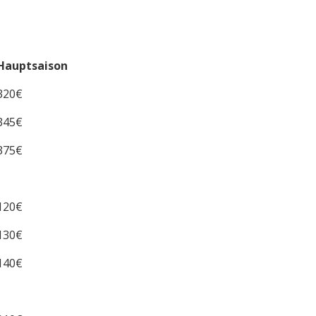
Hauptsaison
320€
345€
375€
120€
130€
140€