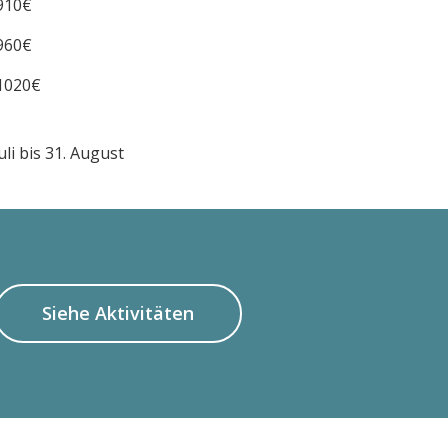
910€
960€
1020€
i bis 31. August
Siehe Aktivitäten