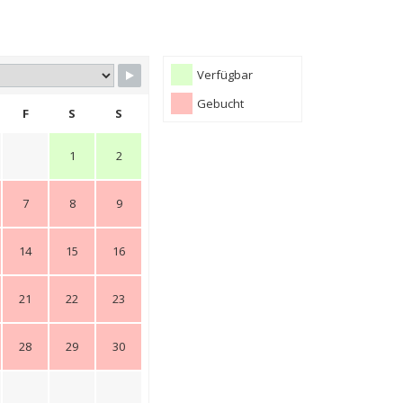
Verfügbar
Gebucht
F
S
S
1
2
7
8
9
14
15
16
21
22
23
28
29
30