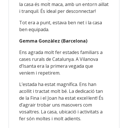
la casa és molt maca, amb un entorn aïllat
i tranquil. És ideal per desconnectar!
Tot era a punt, estava ben net i la casa
ben equipada.
Gemma Gonzàlez (Barcelona)
Ens agrada molt fer estades familiars a
cases rurals de Catalunya. A Vilanova
d’Isanta era la primera vegada que
veníem i repetirem.
L’estada ha estat magnífica. Ens han
acollit i tractat molt bé. La dedicació tan
de la Fina i el Joan ha estat excel·lent! És
d’agrair trobar uns masovers com
vosaltres. La casa, ubicació i activitats a
fer són moltes i molt adients.