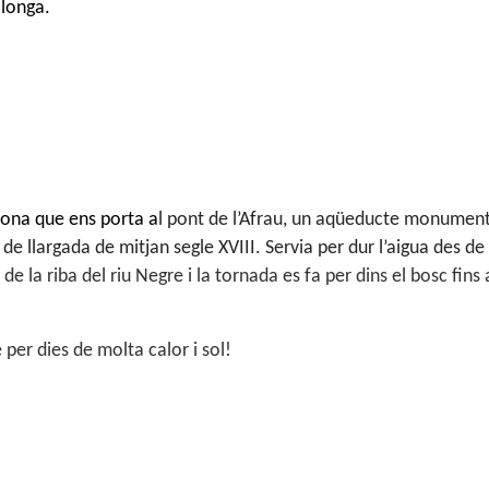
llonga.
sona que ens porta a
l pont de l’Afrau, un aqüeducte monumen
 de llargada de mitjan segle XVIII.
S
ervia per dur l’aigua des de
de la riba del riu Negre i la tornada es fa per dins el bosc fins 
 per dies de molta calor i sol!