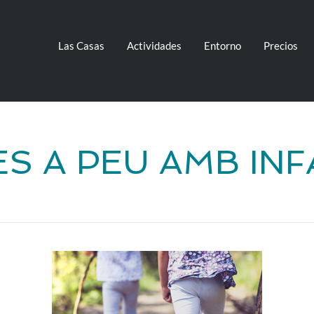
Las Casas
Actividades
Entorno
Precios
S A PEU AMB IN