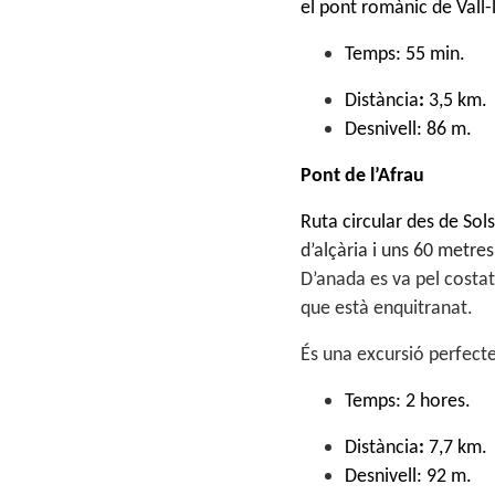
el pont romànic de Vall-
Temps: 55 min.
Distància
:
3,5
km.
Desnivell: 86 m.
Pont de l’Afrau
Ruta circular des de Sol
d’alçària i uns 60 metres
D’anada es va pel costat 
que està enquitranat.
És una excursió perfecte
Temps: 2 hores.
Distància
:
7,7
km.
Desnivell: 92 m.