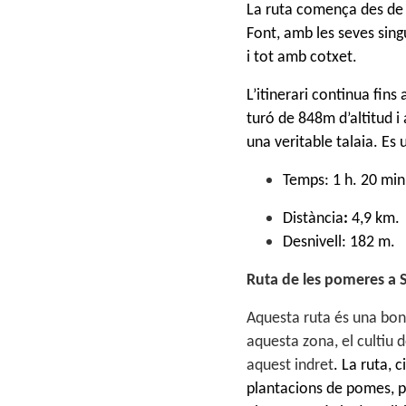
La ruta comença des de
Font
, amb les seves sing
i tot amb cotxet
.
L’itinerari continua fins 
turó de 848m d’altitud i 
una veritable talaia. Es
Temps: 1 h. 20 min
Distància
:
4,9 km.
Desnivell: 182 m.
Ruta de les pomeres a 
Aquesta ruta és una boni
aquesta zona, el cultiu 
aquest indret
. La ruta,
c
plantacions de pomes, pe