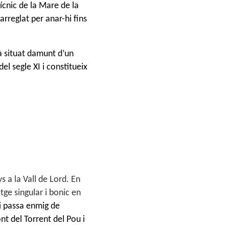
ícnic de la Mare de la
 arreglat
per anar-hi fins
à situat damunt d’un
el segle XI i constitueix
s a la Vall
de Lord. En
tge singular i bonic en
i passa enmig de
ont del Torrent del Pou
i