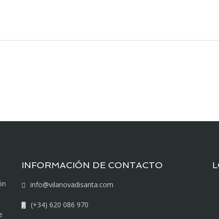
INFORMACIÓN DE CONTACTO
L
ón
info@vilanovadisanta.com
(+34) 620 086 970
e