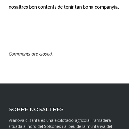
nosaltres ben contents de tenir tan bona companyia.
Comments are closed.
SOBRE NOSALTRES
Vilanova d‘Isanta és una explotació agrícola i ramadera
situada al nord del Solsonès i al peu de la muntanya del